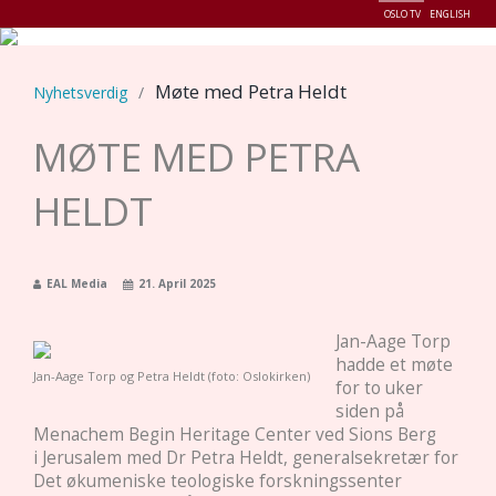
OSLO TV
ENGLISH
Menu
Møte med Petra Heldt
Nyhetsverdig
/
MØTE MED PETRA
HELDT
EAL Media
21. April 2025
Jan-Aage Torp
hadde et møte
Jan-Aage Torp og Petra Heldt (foto: Oslokirken)
for to uker
siden på
Menachem Begin Heritage Center ved Sions Berg
i Jerusalem med Dr Petra Heldt, generalsekretær for
Det økumeniske teologiske forskningssenter