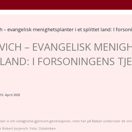
+
JEM
VELKOMMEN!
NYHETSVERDIG
TV
L
h – evangelisk menighetsplanter i et splittet land: I forson
EVICH – EVANGELISK MENI
T LAND: I FORSONINGENS TJE
15. April 2023
iser vi om velsignelse gjennom generasjoner, men her på Balkan underviser de om
r Robert Jurjevich. Foto: Oslokirken