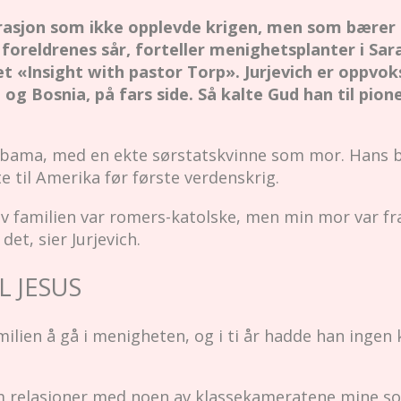
rasjon som ikke opplevde krigen, men som bærer
oreldrenes sår, forteller menighetsplanter i Sar
t «Insight with pastor Torp». Jurjevich er oppvok
 og Bosnia, på fars side. Så kalte Gud han til pion
labama, med en ekte sørstatskvinne som mor. Hans b
 til Amerika før første verdenskrig.
av familien var romers-katolske, men min mor var fr
et, sier Jurjevich.
L JESUS
ilien å gå i menigheten, og i ti år hadde han ingen kr
m relasjoner med noen av klassekameratene mine som