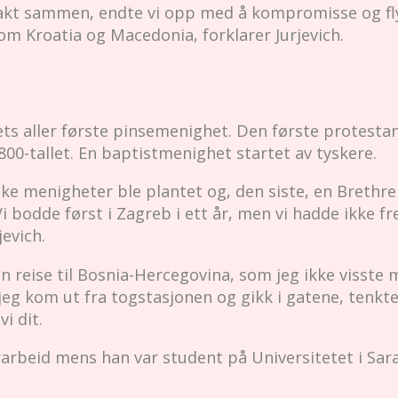
brakt sammen, endte vi opp med å kompromisse og fly
om Kroatia og Macedonia, forklarer Jurjevich.
dets aller første pinsemenighet. Den første protest
1800-tallet. En baptistmenighet startet av tyskere.
ke menigheter ble plantet og, den siste, en Brethr
Vi bodde først i Zagreb i ett år, men vi hadde ikke fr
jevich.
 reise til Bosnia-Hercegovina, som jeg ikke visste m
 jeg kom ut fra togstasjonen og gikk i gatene, tenkte 
vi dit.
arbeid mens han var student på Universitetet i Sara