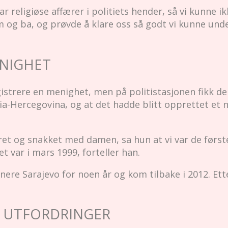
eligiøse affærer i politiets hender, så vi kunne ik
m og ba, og prøvde å klare oss så godt vi kunne und
ENIGHET
gistrere en menighet, men på politistasjonen fikk de 
a-Hercegovina, og at det hadde blitt opprettet et n
ret og snakket med damen, sa hun at vi var de førs
t var i mars 1999, forteller han.
enere Sarajevo for noen år og kom tilbake i 2012. Et
G UTFORDRINGER