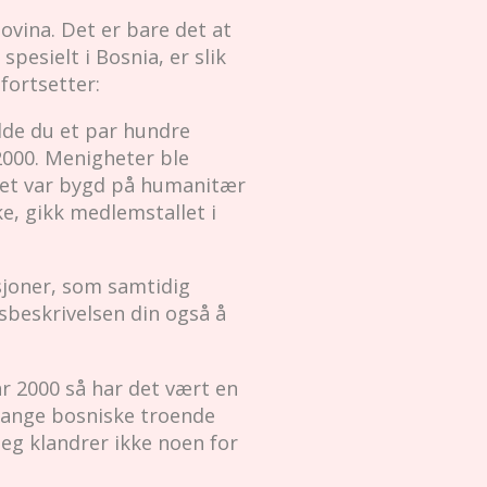
ovina. Det er bare det at
esielt i Bosnia, er slik
 fortsetter:
adde du et par hundre
2000. Menigheter ble
det var bygd på humanitær
e, gikk medlemstallet i
sjoner, som samtidig
sbeskrivelsen din også å
r 2000 så har det vært en
 Mange bosniske troende
Jeg klandrer ikke noen for