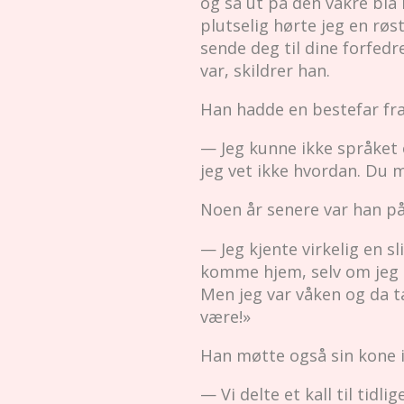
og så ut på den vakre blå 
plutselig hørte jeg en røst
sende deg til dine forfedr
var, skildrer han.
Han hadde en bestefar fra
— Jeg kunne ikke språket og
jeg vet ikke hvordan. Du m
Noen år senere var han på 
— Jeg kjente virkelig en sl
komme hjem, selv om jeg al
Men jeg var våken og da t
være!»
Han møtte også sin kone i
— Vi delte et kall til tidl