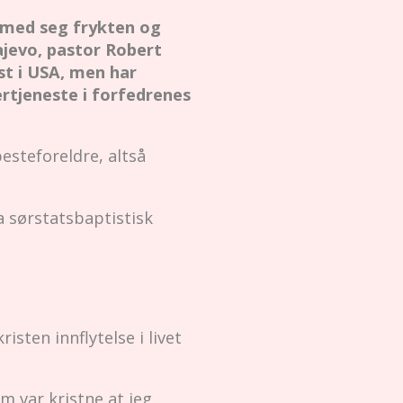
 med seg frykten og
ajevo, pastor Robert
st i USA, men har
ertjeneste i forfedrenes
esteforeldre, altså
a sørstatsbaptistisk
isten innflytelse i livet
 var kristne at jeg