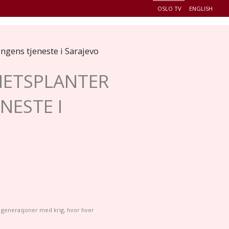
OSLO TV
ENGLISH
+
EDERSKAP
HENDELSER
CONNECT
GAVER
ingens tjeneste i Sarajevo
GHETSPLANTER
NESTE I
 generasjoner med krig, hvor hver