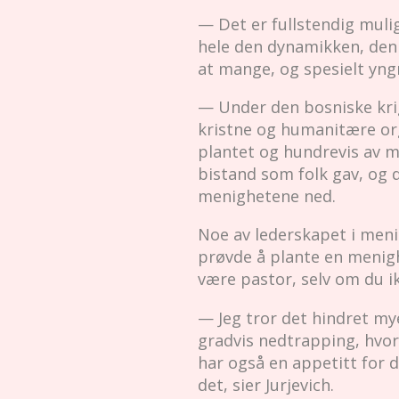
— Det er fullstendig muli
hele den dynamikken, den 
at mange, og spesielt yngre
— Under den bosniske krige
kristne og humanitære org
plantet og hundrevis av 
bistand som folk gav, og 
menighetene ned.
Noe av lederskapet i meni
prøvde å plante en menigh
være pastor, selv om du i
— Jeg tror det hindret my
gradvis nedtrapping, hvor
har også en appetitt for d
det, sier Jurjevich.