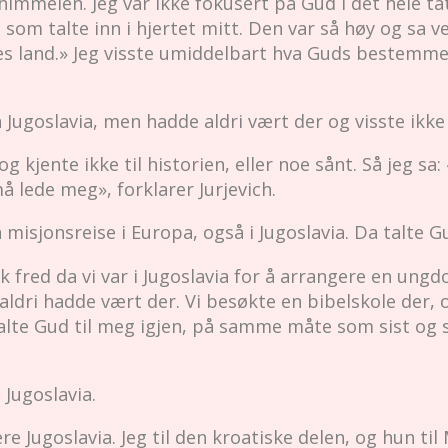
himmelen. Jeg var ikke fokusert på Gud i det hele t
 som talte inn i hjertet mitt. Den var så høy og sa ve
es land.» Jeg visste umiddelbart hva Guds bestemmels
 Jugoslavia, men hadde aldri vært der og visste ikke
 kjente ikke til historien, eller noe sånt. Så jeg sa:
å lede meg», forklarer Jurjevich.
misjonsreise i Europa, også i Jugoslavia. Da talte Gu
ik fred da vi var i Jugoslavia for å arrangere en ung
dri hadde vært der. Vi besøkte en bibelskole der, og
alte Gud til meg igjen, på samme måte som sist og s
 Jugoslavia.
igere Jugoslavia. Jeg til den kroatiske delen, og hun t