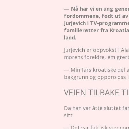
— Nå har vi en ung gene
fordommene, født ut av f
Jurjevich i TV-programme
familierøtter fra Kroatia
land.
Jurjevich er oppvokst i A
morens foreldre, emigrerte
— Min fars kroatiske del 
bakgrunn og oppdro oss i d
VEIEN TILBAKE TI
Da han var åtte sluttet fam
sitt.
— Det var faktisk gjenno