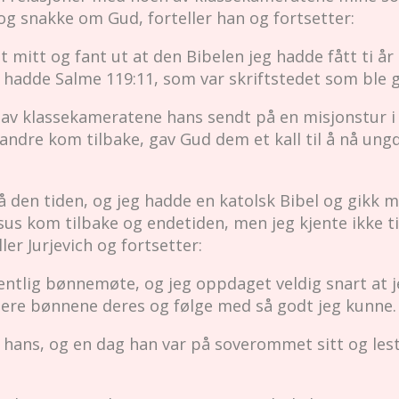
og snakke om Gud, forteller han og fortsetter:
mitt og fant ut at den Bibelen jeg hadde fått ti år 
hadde Salme 119:11, som var skriftstedet som ble g
 av klassekameratene hans sendt på en misjonstur i ju
andre kom tilbake, gav Gud dem et kall til å nå un
på den tiden, og jeg hadde en katolsk Bibel og gikk m
us kom tilbake og endetiden, men jeg kjente ikke til
ler Jurjevich og fortsetter:
ukentlig bønnemøte, og jeg oppdaget veldig snart at j
iere bønnene deres og følge med så godt jeg kunne.
t hans, og en dag han var på soverommet sitt og les