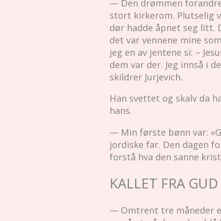
— Den drømmen forandret li
stort kirkerom. Plutselig 
dør hadde åpnet seg litt. 
det var vennene mine som 
jeg en av jentene si: – Je
dem var der. Jeg innså i d
skildrer Jurjevich.
Han svettet og skalv da h
hans.
— Min første bønn var: «Gu
jordiske far. Den dagen fo
forstå hva den sanne krist
KALLET FRA GUD
— Omtrent tre måneder ette