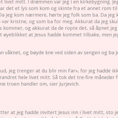
vet mitt. I drømmen var jeg i en kirkebygning. Jeg 
var det et lys som kom og skinte fra et annet rom ti
Da jeg kom nærmere, hørte jeg folk som ba. Da jeg k
var kristne, og som ba for meg. Akkurat da jeg skull
sus kommer, og akkurat da de ropte det, så åpnet jeg
et øyeblikket at Jesus hadde kommet tilbake, men je
an våknet, og bøyde kne ved siden av sengen og ba J
d, jeg trenger at du blir min Far», for jeg hadde ikk
randret hele livet mitt. Så tok det tre-fire måneder f
ne troen handler om, sier Jurjevich.
r at jeg hadde invitert Jesus inn i livet mitt, sto j