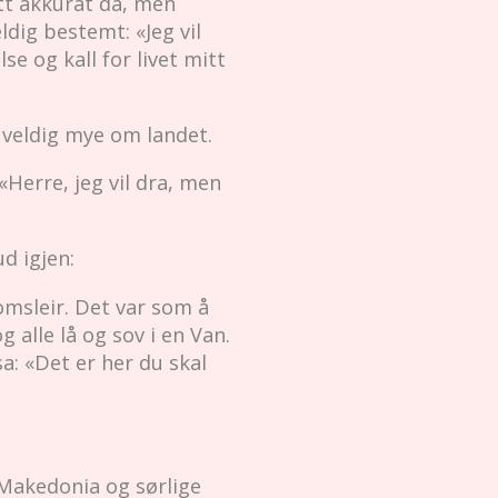
att akkurat da, men
ldig bestemt: «Jeg vil
e og kall for livet mitt
 veldig mye om landet.
 «Herre, jeg vil dra, men
d igjen:
domsleir. Det var som å
 alle lå og sov i en Van.
a: «Det er her du skal
il Makedonia og sørlige