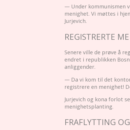
— Under kommunismen var r
menighet. Vi møttes i hje
Jurjevich.
REGISTRERTE M
Senere ville de prøve å re
endret i republikken Bosni
anliggender.
— Da vi kom til det konto
registrere en menighet! De
Jurjevich og kona forlot s
menighetsplanting.
FRAFLYTTING O