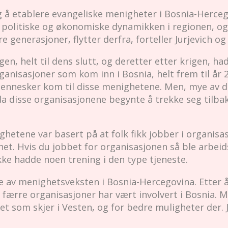
g å etablere evangeliske menigheter i Bosnia-Herceg
politiske og økonomiske dynamikken i regionen, og sp
 generasjoner, flytter derfra, forteller Jurjevich og
n, helt til dens slutt, og deretter etter krigen, h
anisasjoner som kom inn i Bosnia, helt frem til år 
mennesker kom til disse menighetene. Men, mye av 
da disse organisasjonene begynte å trekke seg tilbak
ghetene var basert på at folk fikk jobber i organisa
et. Hvis du jobbet for organisasjonen så ble arbeid
kke hadde noen trening i den type tjeneste.
e av menighetsveksten i Bosnia-Hercegovina. Etter å
 færre organisasjoner har vært involvert i Bosnia.
et som skjer i Vesten, og for bedre muligheter der. 