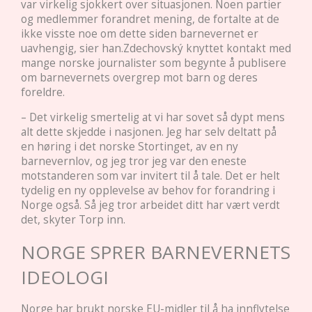
var virkelig sjokkert over situasjonen. Noen partier
og medlemmer forandret mening, de fortalte at de
ikke visste noe om dette siden barnevernet er
uavhengig, sier han.Zdechovský knyttet kontakt med
mange norske journalister som begynte å publisere
om barnevernets overgrep mot barn og deres
foreldre.
– Det virkelig smertelig at vi har sovet så dypt mens
alt dette skjedde i nasjonen. Jeg har selv deltatt på
en høring i det norske Stortinget, av en ny
barnevernlov, og jeg tror jeg var den eneste
motstanderen som var invitert til å tale. Det er helt
tydelig en ny opplevelse av behov for forandring i
Norge også. Så jeg tror arbeidet ditt har vært verdt
det, skyter Torp inn.
NORGE SPRER BARNEVERNETS
IDEOLOGI
Norge har brukt norske EU-midler til å ha innflytelse