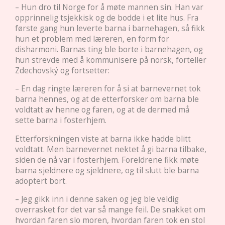
– Hun dro til Norge for å møte mannen sin. Han var
opprinnelig tsjekkisk og de bodde i et lite hus. Fra
første gang hun leverte barna i barnehagen, så fikk
hun et problem med læreren, en form for
disharmoni. Barnas ting ble borte i barnehagen, og
hun strevde med å kommunisere på norsk, forteller
Zdechovský og fortsetter:
– En dag ringte læreren for å si at barnevernet tok
barna hennes, og at de etterforsker om barna ble
voldtatt av henne og faren, og at de dermed må
sette barna i fosterhjem.
Etterforskningen viste at barna ikke hadde blitt
voldtatt. Men barnevernet nektet å gi barna tilbake,
siden de nå var i fosterhjem. Foreldrene fikk møte
barna sjeldnere og sjeldnere, og til slutt ble barna
adoptert bort.
– Jeg gikk inn i denne saken og jeg ble veldig
overrasket for det var så mange feil. De snakket om
hvordan faren slo moren, hvordan faren tok en stol