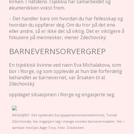
kirken. I nåtidens Tsjekkia har samarbeidet og
økumenikken vokst frem.
– Det handler bare om hvordan du har fellesskap og
hvordan du oppfører deg. Om du tror på det ene
eller andre, så er ikke det så viktig. Det er viktigere å
fokusere på mennesker, mener Zdechovský.
BARNEVERNSORVERGREP
En tsjekkisk kvinne ved navn Eva Michalakova, som
bor i Norge, og som opplevde at hun ble forferdelig
behandlet av barnevernet, var årsaken til at
Zdechovský
oppdaget situasjonen i Norge og engasjerte seg.
ENGASJERT: Det tsjekkiske Europaparlamentsmedlemmet, Tomáš
Zdechovský, har engasjert seg i mange noeske barnevernssaker. Her i
samtale med Jan Aage Torp. Foto: Oslokirken