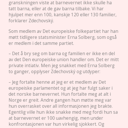
granskningen viste at barnevernet ikke skulle ha
tatt barna, eller at de gav barna tilbake. Vi har
hjulpet mer enn 100, kanskje 120 eller 130 familier,
forklarer Zdechovský.
Som medlem av Det europeiske folkepartiet har han
møtt tidligere statsminister Erna Solberg, som også
er medlem i det samme partiet.
– Det å bry seg om barna og familien er ikke en del
av det Den europeiske union handler om. Det er mitt
private intiativ. Men jeg snakket med Erna Solberg
to ganger, opplyser Zdechovský og utdyper:
– Jeg fortalte henne at jeg er et medlem av Det
europeiske parlamentet og at jeg har fulgt saker i
det norske barnevernet. Hun fortalte meg at alt i
Norge er greit. Andre gangen hun møtte meg var
hun overrasket over all informasjonen jeg brakte.
Egentlig ville hun ikke snakke med meg fordi hun sa
at barnevernet er 100 uavhengig, men under
konfrontasjonen var hun virkelig sjokkert. Og