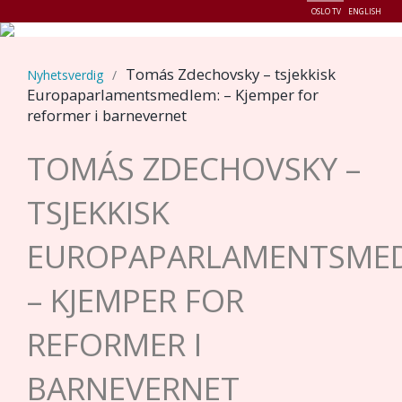
OSLO TV
ENGLISH
Menu
Tomás Zdechovsky – tsjekkisk
Nyhetsverdig
/
Europaparlamentsmedlem: – Kjemper for
reformer i barnevernet
TOMÁS ZDECHOVSKY –
TSJEKKISK
EUROPAPARLAMENTSME
– KJEMPER FOR
REFORMER I
BARNEVERNET