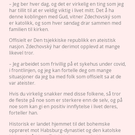
– Jeg ber hver dag, og det er virkelig en ting som jeg
har tillit til at er veldig viktig i livet mitt. Det å ha
denne koblingen med Gud, vitner Zdechovský som
er katolikk, og som hver søndag drar sammen med
familien til kirken.
Offisielt er Den tsjekkiske republikk en ateistisk
nasjon. Zdechovský har derimot opplevd at mange
likevel tror.
– Jeg arbeidet som frivillig på et sykehus under covid,
i frontlinjen, og jeg kan fortelle deg om mange
situasjoner da jeg ba med folk som offisielt sa at de
var ateister.
Hvis du virkelig snakker med disse folkene, så tror
de fleste på noe som er sterkere enn de selv, og på
noe som kan gi en positiv innflytelse i livet deres,
forteller han.
Historisk er landet hjemmet til det bohemske
opprøret mot Habsburg-dynastiet og den katolske