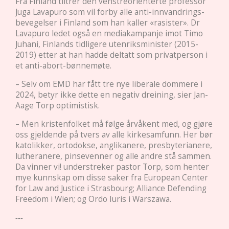
Fra Finland tiltrer den venstreorienterte professor
Juga Lavapuro som vil forby alle anti-innvandrings-
bevegelser i Finland som han kaller «rasister». Dr
Lavapuro ledet også en mediakampanje imot Timo
Juhani, Finlands tidligere utenriksminister (2015-
2019) etter at han hadde deltatt som privatperson i
et anti-abort-bønnemøte.
– Selv om EMD har fått tre nye liberale dommere i
2024, betyr ikke dette en negativ dreining, sier Jan-
Aage Torp optimistisk.
– Men kristenfolket må følge årvåkent med, og gjøre
oss gjeldende på tvers av alle kirkesamfunn. Her bør
katolikker, ortodokse, anglikanere, presbyterianere,
lutheranere, pinsevenner og alle andre stå sammen.
Da vinner vi! understreker pastor Torp, som henter
mye kunnskap om disse saker fra European Center
for Law and Justice i Strasbourg; Alliance Defending
Freedom i Wien; og Ordo Iuris i Warszawa.
---