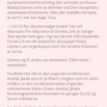
parlamentarikerforsamling den serbiske professor
Mateja Durovic som ny dommer ved Den europeiske
menneskerettsdomstol. Men det skjedde ved hjelp
av lureri, sier Jan-Aage Torp.
– I sin CV før dommervalget endret han sitt
etternavn fra «Djurovic» til Durevic, slik at mange
ikke kjente ham igjen. Og han fjernet informasjonen
fra sin CV om sitt arbeid for «European Policy
Center», en organisasjon som blir direkte finansiert
av Soros.
Durevic og to andre nye dommere i EMD tiltrer i
september.
Fra Østerrike tiltrer den ungarske professoren
András Jakab som er profilert i Ungarn som en sterk
kritiker av den verdikonservative ungarske
statsminister Viktor Orbán. András Jakabs
forskningsarbeid er finansiert av penger fra EU og
Soros-stiftelsene.