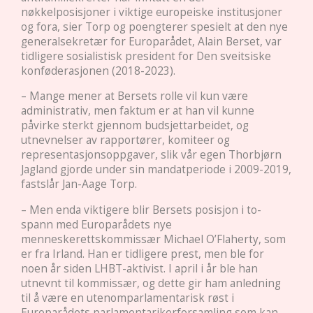
nøkkelposisjoner i viktige europeiske institusjoner
og fora, sier Torp og poengterer spesielt at den nye
generalsekretær for Europarådet, Alain Berset, var
tidligere sosialistisk president for Den sveitsiske
konføderasjonen (2018-2023).
– Mange mener at Bersets rolle vil kun være
administrativ, men faktum er at han vil kunne
påvirke sterkt gjennom budsjettarbeidet, og
utnevnelser av rapportører, komiteer og
representasjonsoppgaver, slik vår egen Thorbjørn
Jagland gjorde under sin mandatperiode i 2009-2019,
fastslår Jan-Aage Torp.
– Men enda viktigere blir Bersets posisjon i to-
spann med Europarådets nye
menneskerettskommissær Michael O’Flaherty, som
er fra Irland. Han er tidligere prest, men ble for
noen år siden LHBT-aktivist. I april i år ble han
utnevnt til kommissær, og dette gir ham anledning
til å være en utenomparlamentarisk røst i
Europarådets parlamentarikerforsamling som kan