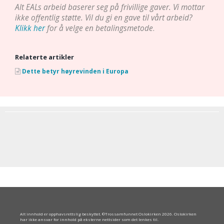
Alt EALs arbeid baserer seg på frivillige gaver. Vi mottar
ikke offentlig støtte. Vil du gi en gave til vårt arbeid?
Klikk her
for å velge en betalingsmetode
.
Relaterte artikler
Dette betyr høyrevinden i Europa
Alt innhold er opphavsrettslig beskyttet. ©Trossamfunnet Oslokirken 2026. Oslokirken
har ikke ansvar for innhold på eksterne nettsider som det lenkes til.