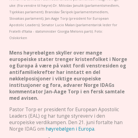
uke: (fra venstre til høyre) Dr. Miloslav Janulik (parlamentsmedlem,
Tsjekkias parlament); Branislav Škripek (parlamentsmedlem,
Slovakias parlament); Jan-Aage Torp (president for European
Apostolic Leaders); Senator Lucio Malan (parlamentarisk leder for
Fratelli d’Italia - statsminister Giorgia Melonis parti). Foto:
Oslokirken
Mens høyrebølgen skyller over mange
europeiske stater trenger kristenfolket i Norge
og Europa å være på vakt fordi venstresiden og
antifamiliekrefter har inntatt en del
nøkkelposisjoner i viktige europeiske
institusjoner og fora, advarer Norge IDAGs
kommentator Jan-Aage Torp i en fersk samtale
med avisen.
Pastor Torp er president for European Apostolic
Leaders (EAL) og har tunge styreverv i den
europeiske verdikampen. Den 21. juni fortalte han
Norge IDAG om
høyrebølgen i Europa
.