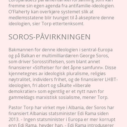
fremme sin egen agenda fra antifamilie-ideologien.
O’Flaherty kan overkjøre systemet slik at
medlemsstatene blir tvunget til å akseptere denne
ideologien, sier Torp ettertenksomt.
SOROS-PÅVIRKNINGEN
Bakmannen for denne ideologien i sentral-Europa
og på Balkan er multimilliardæren George Soros,
som driver Sorosstiftelsen, som blant annet
finansierer «Stiftelser for det åpne samfunn». Disse
kjennetegnes av ideologisk pluralisme, religiøs
nøytralitet, individers frihet, og de finansierer LHBT-
ideologien, fri abort og såkalte «liberale
demokratier» som egentlig er et nytt navn for
gammeldags marxistisk sosialisme, mener Torp.
Pastor Torp har virket mye i Albania, der Soros har
finansiert Albanias statsminister Edi Rama siden
2013. - Ingen statsminister i Europa er mer korrupt
enn Edi Rama, hevder han. - Edi Rama introduserer