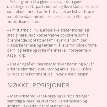
– Vi har grunn til å glede oss over den gode
utviklingen i EU-parlamentet og flere stater i Europa,
som blant annet har ført til valget av Estlands pro-
israelske statsminister Kaja Kallas som EUs nye
«utenriksminister ».
– I mitt arbeid i 40 europeiske stater møter jeg
stadig flere verdikonservative politikere som er
brennende opptatt av familieverdier som den
klassiske familie og retten til å leve for både ufødte
barn, og eldre og syke mennesker, forteller Jan-
Aage Torp.
– Det er også en merkbar forøket betoning av vår
kristne identitet, kulturarv og åndelige liv - både i
Europa som kontinent, og i hver enkelt nasjon.
NØKKELPOSISJONER
– Men kristenfolket i Norge og Europa trenger
samtidig å være på vakt fordi venstresiden og
antifamiliekrefter har inntatt en del