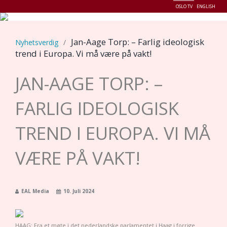
OSLO TV
ENGLISH
Menu
Jan-Aage Torp: – Farlig ideologisk
Nyhetsverdig
/
trend i Europa. Vi må være på vakt!
JAN-AAGE TORP: –
FARLIG IDEOLOGISK
TREND I EUROPA. VI MÅ
VÆRE PÅ VAKT!
EAL Media
10. Juli 2024
HAAG: Fra et møte i det nederlandske parlamentet i Haag i forrige