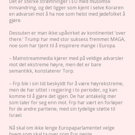
Det er sterke strømninger i EU med muslimsk
innvandring, og det ligger som kjent i selve Koraren
en advarsel mot å ha noe som helst med jødefolket å
gjøre.
Dessuten er man ikke upåvirket av kontinentet 'over
there.' Trump har med stor suksess fremmet MAGA,
noe som har tjent til å inspirere mange i Europa.
– Mainstreammedia kjører med på veldige advarsler
mot det ekstreme høyre, men det er bare
semantikk, konstaterer Torp.
– Frp ble i sin tid beskyldt for å være høyrekstreme,
men de har sittet i regjering i to perioder, og kan
komme til å gjøre det igjen. De har antakelig mer
som taler for seg enn mot. Frp har vært en forløper
for de andre partiene, med sin tydelige støtte til
Israel.
Nå skal om ikke lenge Europaparlamentet velge
hvem som skal ta over som Eus neste