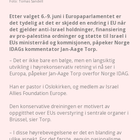
Foto: Tomas Sandell
Etter valget 6.-9. juni i Europaparlamentet er
det tydelig at det er skjedd en endring i EU når
det gjelder anti-Israel holdninger, finansiering
av pro-palestina ordninger og støtte til Israel i
EUs ministerråd og kommisjonen, påpeker Norge
IDAGs kommentator Jan-Aage Torp.
– Det er ikke bare en bølge, men en langsiktig
utvikling i høyrekonservativ retning vi nå ser i
Europa, påpeker Jan-Aage Torp overfor Norge IDAG.
Han er pastor i Oslokirken, og medlem av Israel
Allies Foundation Europe.
Den konservative dreiningen er motivert av
oppgitthet over EUs overstyring i sentrale organer i
Brüssel, sier Torp.
– I disse høyrebevegelsene er det en blanding av
ulike aspekt. For det første, genuin nasjonalisme,