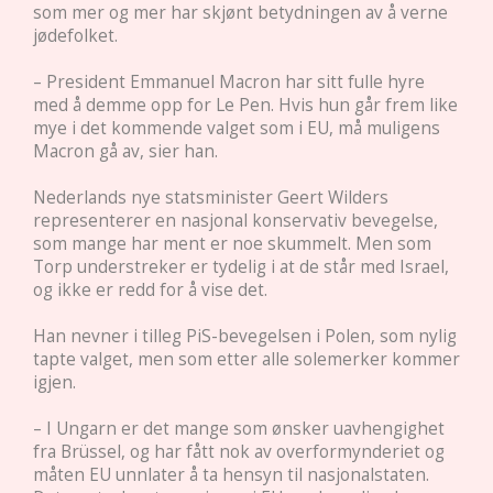
som mer og mer har skjønt betydningen av å verne
jødefolket.
– President Emmanuel Macron har sitt fulle hyre
med å demme opp for Le Pen. Hvis hun går frem like
mye i det kommende valget som i EU, må muligens
Macron gå av, sier han.
Nederlands nye statsminister Geert Wilders
representerer en nasjonal konservativ bevegelse,
som mange har ment er noe skummelt. Men som
Torp understreker er tydelig i at de står med Israel,
og ikke er redd for å vise det.
Han nevner i tilleg PiS-bevegelsen i Polen, som nylig
tapte valget, men som etter alle solemerker kommer
igjen.
– I Ungarn er det mange som ønsker uavhengighet
fra Brüssel, og har fått nok av overformynderiet og
måten EU unnlater å ta hensyn til nasjonalstaten.