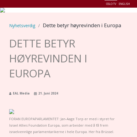
OSLO TV
ENGLISH
Menu
Dette betyr høyrevinden i Europa
Nyhetsverdig
/
DETTE BETYR
HØYREVINDEN I
EUROPA
EAL Media
21. Juni 2024
FORAN EUROPAPARLAMENTET: Jan-Aage Torp er med i styret for
Israel Allies Foundation Europa, som arbeider med å få frem
israelvennlige parlamentarikerne i hele Europa. Her fra Brüssel.